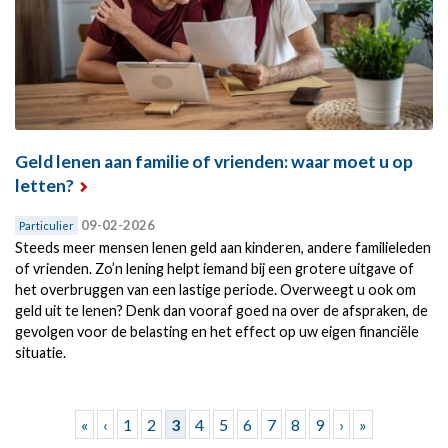
Geld lenen aan familie of vrienden: waar moet u op
letten?
09-02-2026
Particulier
Steeds meer mensen lenen geld aan kinderen, andere familieleden
of vrienden. Zo’n lening helpt iemand bij een grotere uitgave of
het overbruggen van een lastige periode. Overweegt u ook om
geld uit te lenen? Denk dan vooraf goed na over de afspraken, de
gevolgen voor de belasting en het effect op uw eigen financiële
situatie.
Pagina's
«
‹
1
2
3
4
5
6
7
8
9
›
»