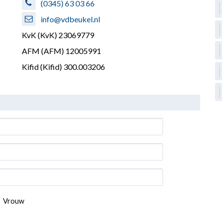
(0345) 63 03 66
info@vdbeukel.nl
KvK
(KvK) 23069779
AFM
(AFM) 12005991
Kifid
(Kifid) 300.003206
Vrouw