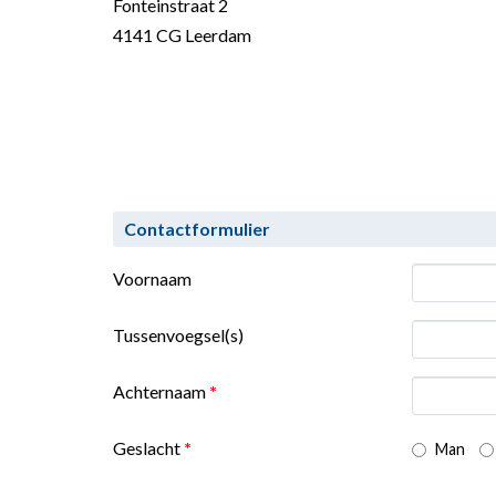
Fonteinstraat 2
4141 CG Leerdam
Contactformulier
Voornaam
Tussenvoegsel(s)
Achternaam
*
Geslacht
*
Man