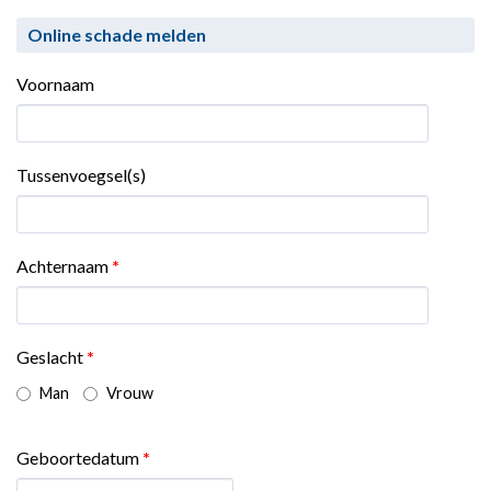
Online schade melden
Voornaam
Tussenvoegsel(s)
Achternaam
*
Geslacht
*
Man
Vrouw
Geboortedatum
*