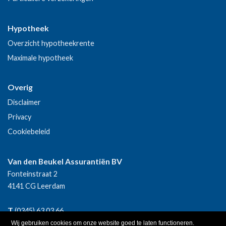
Hypotheek
Overzicht hypotheekrente
Maximale hypotheek
Overig
Disclaimer
Privacy
Cookiebeleid
Van den Beukel Assurantiën BV
Fonteinstraat 2
4141 CG
Leerdam
T
(0345) 63 03 66
E
info@vdbeukel.nl
Wij gebruiken cookies om onze website goed te laten functioneren.