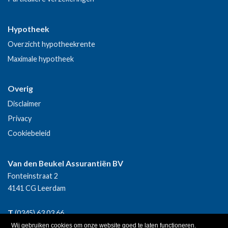
Hypotheek
Overzicht hypotheekrente
Maximale hypotheek
Overig
Disclaimer
Privacy
Cookiebeleid
Van den Beukel Assurantiën BV
Fonteinstraat 2
4141 CG
Leerdam
T
(0345) 63 03 66
E
info@vdbeukel.nl
Wij gebruiken cookies om onze website goed te laten functioneren.